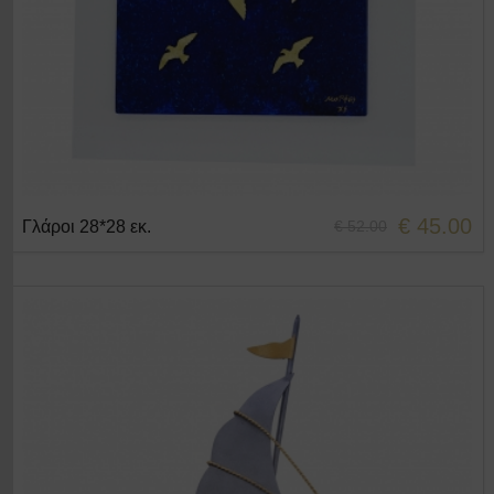
€ 45.00
Γλάροι 28*28 εκ.
€ 52.00