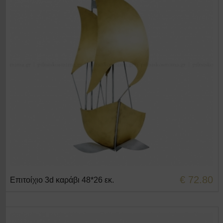
€ 72.80
Επιτοίχιο 3d καράβι 48*26 εκ.
+ΣΤΟ ΚΑΛΑΘΙ