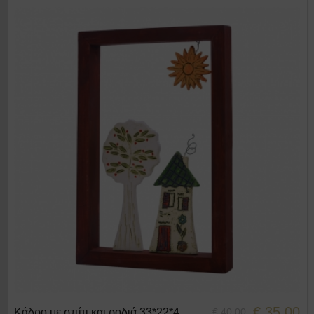
€ 35.00
Κάδρο με σπίτι και ροδιά 33*22*4
€ 40.00