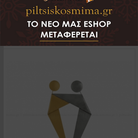
☰
€ 31.20
Καραβάκι 29*16
+ΣΤΟ ΚΑΛΑΘΙ