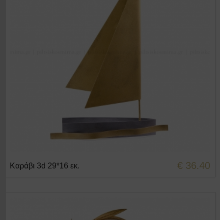
€ 36.40
Καράβι 3d 29*16 εκ.
+ΣΤΟ ΚΑΛΑΘΙ