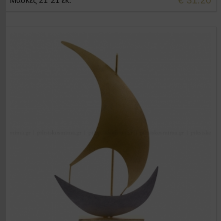
€ 31.20
Μάσκες 21*21 εκ.
+ΣΤΟ ΚΑΛΑΘΙ