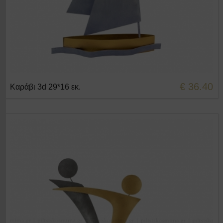
€ 36.40
Καράβι 3d 29*16 εκ.
+ΣΤΟ ΚΑΛΑΘΙ