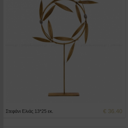
€ 36.40
Στεφάνι Ελιάς 13*25 εκ.
+ΣΤΟ ΚΑΛΑΘΙ