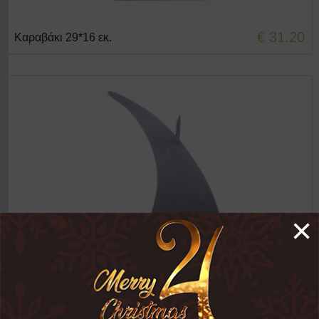
€ 31.20
Καραβάκι 29*16 εκ.
+ΣΤΟ ΚΑΛΑΘΙ
×