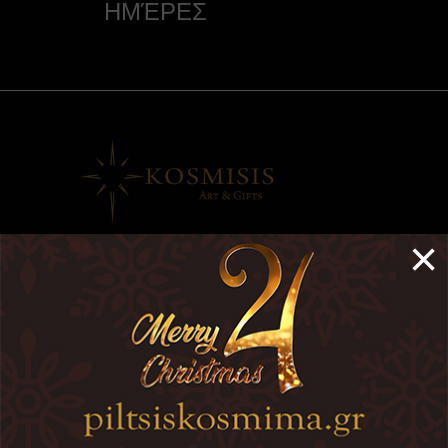
ΗΜΈΡΕΣ
×
Διεύθυνση: Ηρώων Πολυτεχνείου 13
Άγιος Στέφανος Αττικής
Τηλέφωνο: +302108140389 -
6970155888
email: info@kosmisis.gr