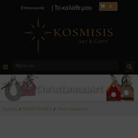
0
| Το καλάθι μου
Επικοινωνία
ChristiannasArt
Αρχική
ΚΑΛΛΙΤΕΧΝΕΣ
ChristiannasArt