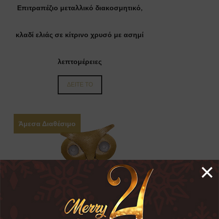
Επιτραπέζιο μεταλλικό διακοσμητικό,
κλαδί ελιάς σε κίτρινο χρυσό με ασημί
λεπτομέρειες
ΔΕΙΤΕ ΤΟ
Άμεσα Διαθέσιμο
×