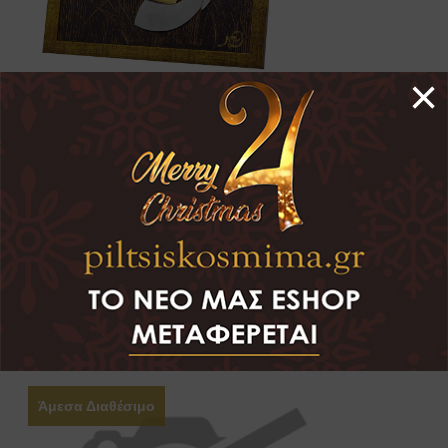
×
Μοντέρνα Εικόνα-Κάδρο
ΔΕΙΤΕ ΤΟ
ΟΜΟΙΑ ΠΡΟΙΟΝΤΑ
Άμεσα Διαθέσιμο