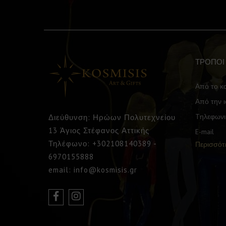
ΤΡΟΠΟΙ
Από το κ
Από την ι
Tηλεφωνι
Διεύθυνση: Ηρώων Πολυτεχνείου
13 Άγιος Στέφανος Αττικής
E-mail
Τηλέφωνο: +302108140389 -
Περισσότ
6970155888
email: info@kosmisis.gr