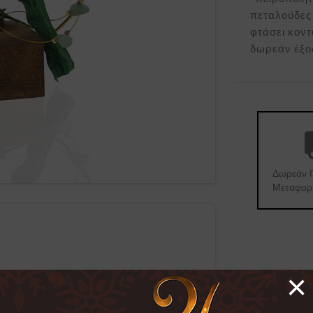
πεταλούδες 
φτάσει κοντ
δωρεάν έξοδ
Δωρεάν 
Μεταφορ
×